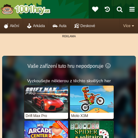
Akční
Arkáda
Auta
Deskové
Více
🥴️
Vaše zařízení tuto hru nepodporuje
Vyzkoušejte některou z těchto skvělých her
Drift Max Pro
Moto X3M