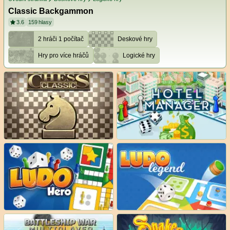
Classic Backgammon
3.6
159
hlasy
2 hráči 1 počítač
Deskové hry
Hry pro více hráčů
Logické hry