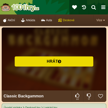
Akční
Arkáda
Auta
Deskové
Více
HRÁT
Classic Backgammon
102
57
Úvodní stránka
Deskové hry
Logické hry