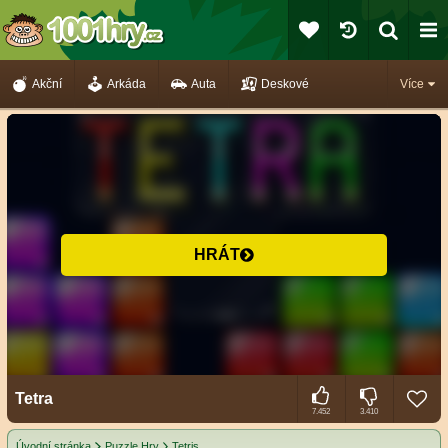
Akční
Arkáda
Auta
Deskové
Více
HRÁT
Tetra
7.452
3.410
Úvodní stránka
Puzzle Hry
Tetris