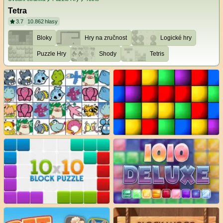
Tetra
3.7
10.862
hlasy
Bloky
Hry na zručnost
Logické hry
Puzzle Hry
Shody
Tetris