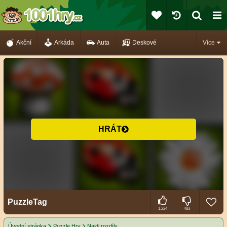
Akční
Arkáda
Auta
Deskové
Více
HRÁT
PuzzleTag
1.224
483
Úvodní stránka
Puzzle Hry
Najdi rozdíly