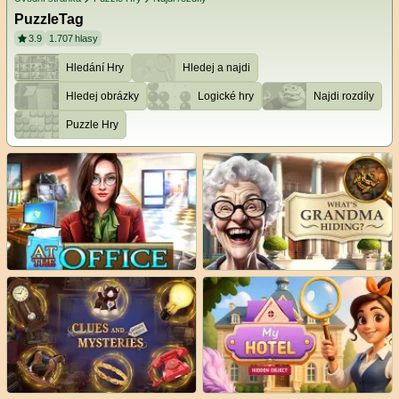
PuzzleTag
3.9
1.707
hlasy
Hledání Hry
Hledej a najdi
Hledej obrázky
Logické hry
Najdi rozdíly
Puzzle Hry