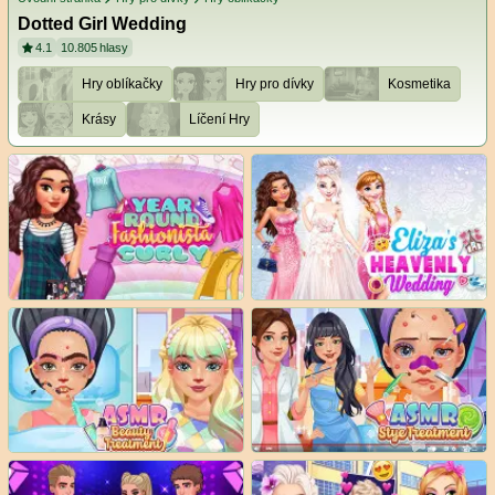
Dotted Girl Wedding
4.1
10.805
hlasy
Hry oblíkačky
Hry pro dívky
Kosmetika
Krásy
Líčení Hry