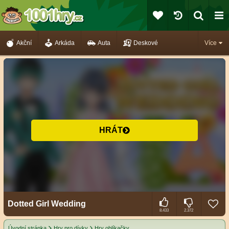
Akční
Arkáda
Auta
Deskové
Více
HRÁT
Dotted Girl Wedding
8.433
2.372
Úvodní stránka
Hry pro dívky
Hry oblíkačky