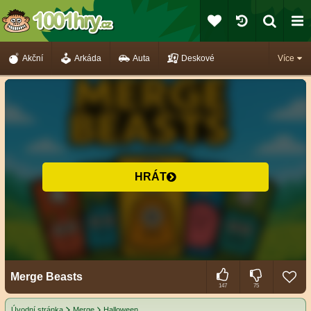
Akční
Arkáda
Auta
Deskové
Více
HRÁT
Merge Beasts
147
75
Úvodní stránka
Merge
Halloween