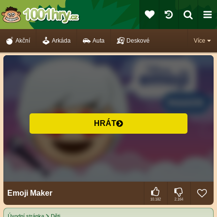
Akční
Arkáda
Auta
Deskové
Více
HRÁT
Emoji Maker
10.182
2.164
Úvodní stránka
Děti