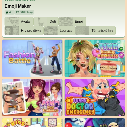
Emoji Maker
4.3
12.346
hlasy
Avatar
Děti
Emoji
Hry pro dívky
Legrace
Tématické hry