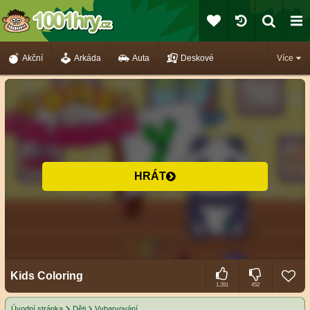
Akční
Arkáda
Auta
Deskové
Více
HRÁT
Kids Coloring
1.281
452
Úvodní stránka
Děti
Vybarvování