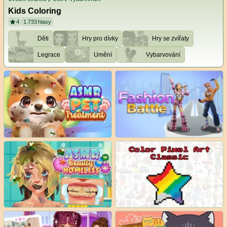
Kids Coloring
4
1.733
hlasy
Děti
Hry pro dívky
Hry se zvířaty
Legrace
Umění
Vybarvování