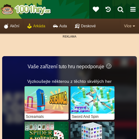
Akční
Arkáda
Auta
Deskové
Více
🥴️
Vaše zařízení tuto hru nepodporuje
Vyzkoušejte některou z těchto skvělých her
Screamals
Sword And Spin