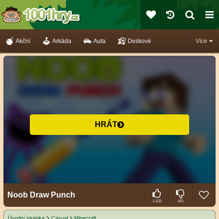
Akční
Arkáda
Auta
Deskové
Více
HRÁT
Noob Draw Punch
1.428
483
Úvodní stránka
Casual
Minecraft