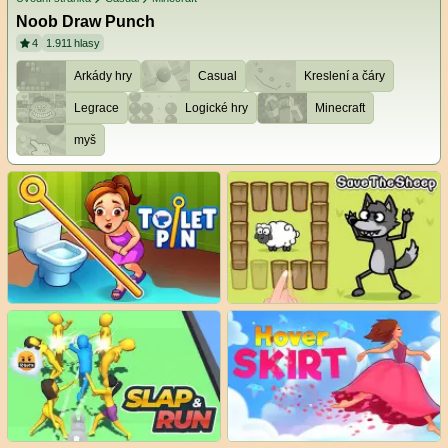
Noob Draw Punch
4
1.911
hlasy
Arkády hry
Casual
Kreslení a čáry
Legrace
Logické hry
Minecraft
myš