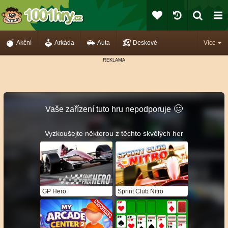
Akční
Arkáda
Auta
Deskové
Více
🥴️
Vaše zařízení tuto hru nepodporuje
Vyzkoušejte některou z těchto skvělých her
GP Hero
Sprint Club Nitro