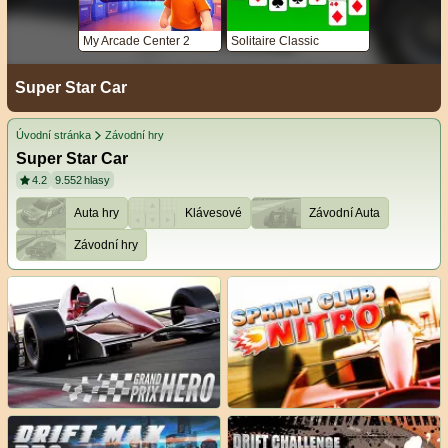
My Arcade Center 2
Solitaire Classic
Super Star Car
Úvodní stránka
Závodní hry
Super Star Car
4.2
9.552
hlasy
Auta hry
Klávesové
Závodní Auta
Závodní hry