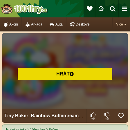
Akční
Arkáda
Auta
Deskové
Více
HRÁT
Tiny Baker: Rainbow Buttercream Cake
760
285
Úvodní stránka
Vaření hry
Pečení