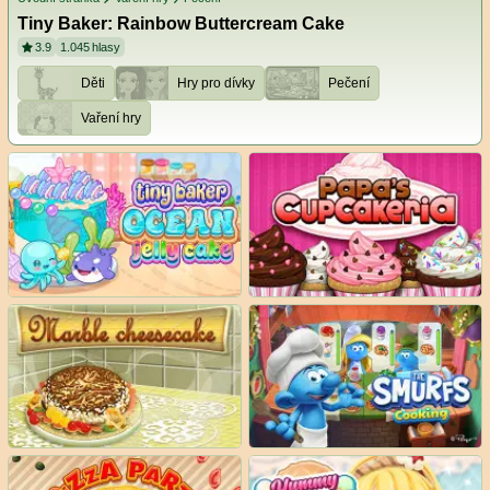
Tiny Baker: Rainbow Buttercream Cake
3.9
1.045
hlasy
Děti
Hry pro dívky
Pečení
Vaření hry