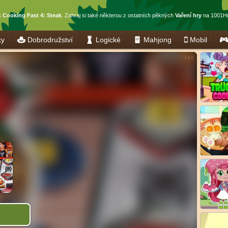
š
Cooking Fast 4: Steak
. Zahraj si také některou z ostatních pěkných
Vaření hry
na 1001Hr
ky
Dobrodružství
Logické
Mahjong
Mobil