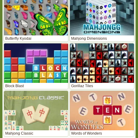
Butterfly Kyodai
Mahjong Dimensions
Block Blast
Gorillaz Tiles
Mahjong Classic
Words of Wonders