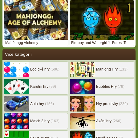
MahJongg Alchemy
Fireboy and Watergirl 1: Forest Temple
Více kategorií
Logické hry
(606)
Mahjong Hry
(133)
Karetní hry
(99)
Bubbles Hry
(79)
Auta hry
(156)
Hry pro dívky
(239)
Match 3 hry
(163)
Akční hry
(266)