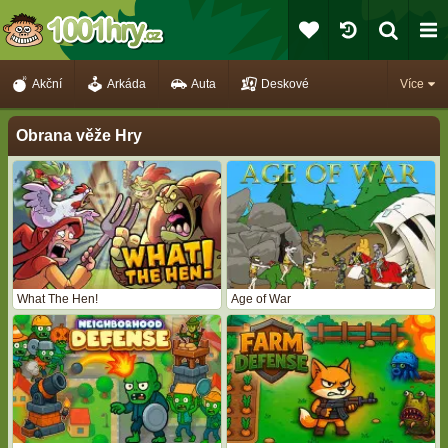
Akční
Arkáda
Auta
Deskové
Více
Obrana věže Hry
What The Hen!
Age of War