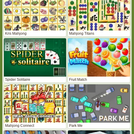
Kris Mahjong
Mahjong Titans
Spider Solitaire
Fruit Match
Mahjong Connect
Park Me