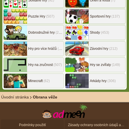
Solitaire hry
(92)
Oheň a voda
(7)
Puzzle Hry
(507)
Sportovní hry
(137)
Dobrodružné hry
(217)
Shody
(453)
Hry pro více hráčů
(146)
Závodní hry
(212)
Hry na zručnost
(507)
Hry se zvířaty
(149)
Minecraft
(62)
Arkády hry
(306)
Úvodní stránka
Obrana věže
Podmínky použití
Zásady ochrany osobních údajů a zásady použití souborů cookie