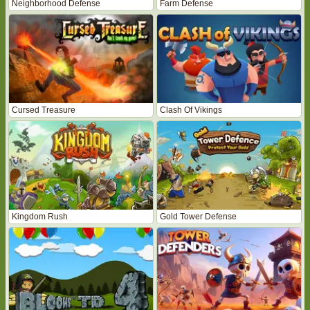
Neighborhood Defense
Farm Defense
Cursed Treasure
Clash Of Vikings
Kingdom Rush
Gold Tower Defense