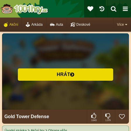
Akční
Arkáda
Auta
Deskové
Více
HRÁT
Gold Tower Defense
3.843
1.379
Úvodní stránka
Akční hry
Obrana věže