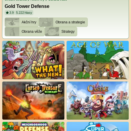
Gold Tower Defense
3.9
5.222
hlasy
Akční hry
Obrana a strategie
Obrana věže
Strategy