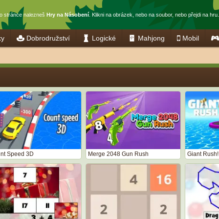
to stránce nalezneš
Hry na Násobení
. Klikni na obrázek, nebo na soubor, nebo přejdi na hru.
ky
Dobrodružství
Logické
Mahjong
Mobil
nt Speed 3D
Merge 2048 Gun Rush
Giant Rush!