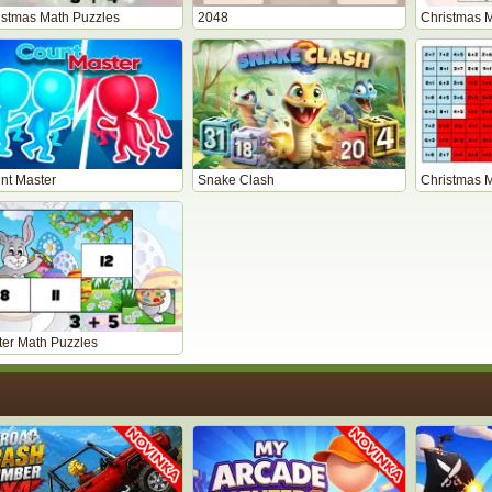
istmas Math Puzzles
2048
nt Master
Snake Clash
Christmas 
ter Math Puzzles