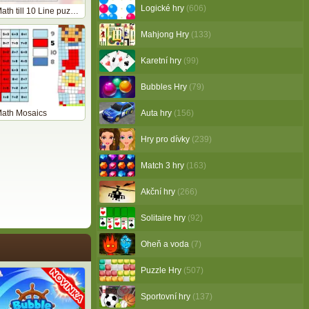
Logické hry
(606)
Christmas Math till 10 Line puzzles
Mahjong Hry
(133)
Karetní hry
(99)
Bubbles Hry
(79)
Math Mosaics
Auta hry
(156)
Hry pro dívky
(239)
Match 3 hry
(163)
Akční hry
(266)
Solitaire hry
(92)
Oheň a voda
(7)
Puzzle Hry
(507)
Sportovní hry
(137)