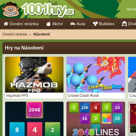
Na té
Úvodní stránka
Akční
Auta
Bubbles
Dív
Úvodní stránka
Násobení
Hry na Násobení
Hazmob FPS
Crowd Clash Rush
Cou