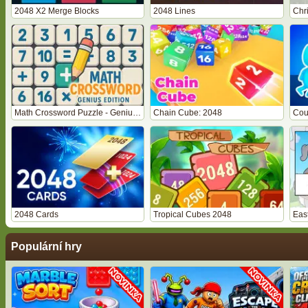
2048 X2 Merge Blocks
2048 Lines
Chr
Math Crossword Puzzle - Genius Edition
Chain Cube: 2048
Cou
2048 Cards
Tropical Cubes 2048
Eas
Populární hry