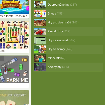
Dobrodružné hry
(217)
Shody
(453)
ter: Pirate Treasures
Hry pro více hráčů
(146)
Závodní hry
(212)
Hry na zručnost
(507)
Hry se zvířaty
(149)
tans
Minecraft
(62)
Arkády hry
(306)