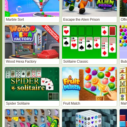
Marble Sort
Escape the Alien Prison
Off
Wood Hexa Factory
Solitaire Classic
Bub
Spider Solitaire
Fruit Match
Mah