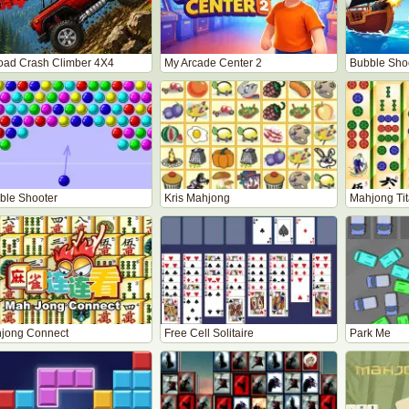
road Crash Climber 4X4
My Arcade Center 2
Bubble Shoo
ble Shooter
Kris Mahjong
Mahjong Ti
jong Connect
Free Cell Solitaire
Park Me