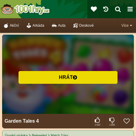
Akční
Arkáda
Auta
Deskové
Více
HRÁT
Garden Tales 4
2.910
1.809
Úvodní stránka
Bejeweled
Match 3 hry