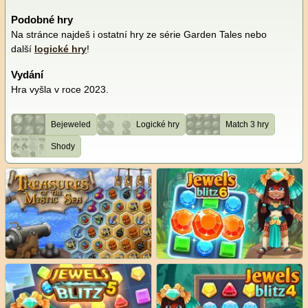
Podobné hry
Na stránce najdeš i ostatní hry ze série Garden Tales nebo
další
logické hry
!
Vydání
Hra vyšla v roce 2023.
Bejeweled
Logické hry
Match 3 hry
Shody