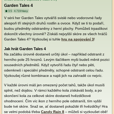
Garden Tales 4
3.5
4.719
hlasy
V sérii her Garden Tales vytváříš svislé nebo vodorovné řady
alespoň tří stejných druhů rostlin a ovoce. Když se ti to podaří,
budou předměty odstraněny z herní plochy. Pomůžeš trpaslíkovi
dokončit všechny úrovně? Získáš nejvyšší skóre ze všech hráčů
Garden Tales 4? Vyzkoušej si tuhle
hru na spojování 3
!
Jak hrát Garden Tales 4
Na začátku úrovně dostaneš určitý úkol – například odstranit z
herního pole 25 hroznů. Levým tlačítkem myši budeš měnit pozici
sousedních předmětů. Když vytvoříš řadu čtyř nebo pěti,
odemkneš i speciální předměty, schopné odstranit celou řadu.
Vyzkoušej různé kombinace a najdi jich na zahradě co nejvíc.
V každé úrovni máš jen omezený počet tahů, takže úkol musíš
splnit, než dojdou. V rámci každého kola získáváš body, a po
skončení kola za celkové skóre dostaneš hvězdičkové
ohodnocení. Čím víc ikon z herního pole odstraníš, tím vyšší
bude tvé skóre. Snaž se, ať dostaneš pokaždé tři hvězdičky! Hra
se velmi podobá třeba
Candy Rain 8
– můžeš si vyzkoušet obě!