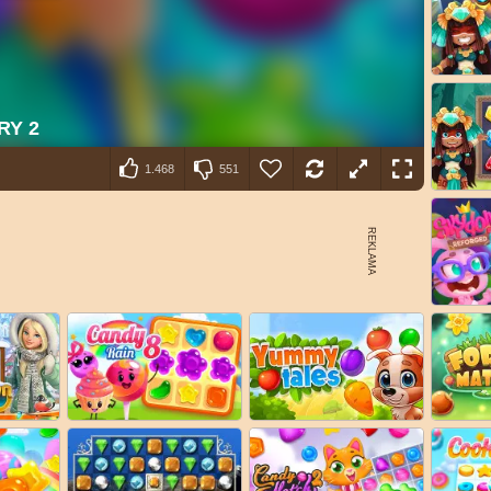
1.468
551