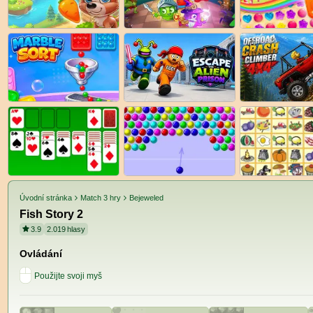
Úvodní stránka
Match 3 hry
Bejeweled
Fish Story 2
3.9
2.019
hlasy
Ovládání
Použijte svoji myš