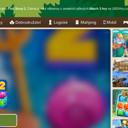
raješ
Fish Story 2
. Zahraj si také některou z ostatních pěkných
Match 3 hry
na 1001Hry.cz
ky
Dobrodružství
Logické
Mahjong
Mobil