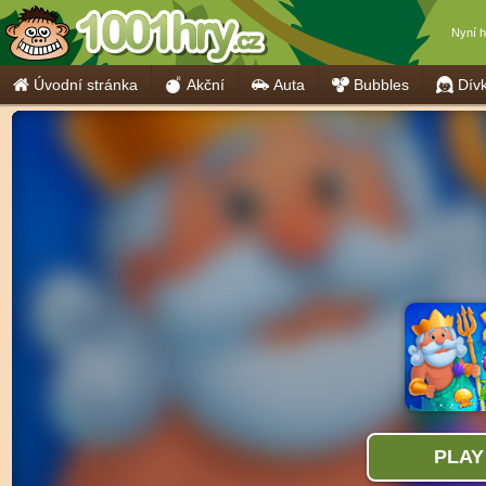
Nyní h
Úvodní stránka
Akční
Auta
Bubbles
Dív