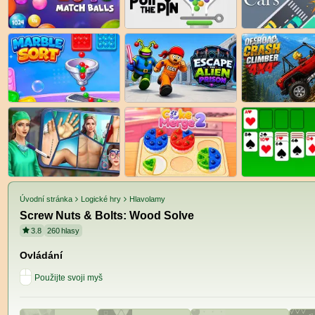
Úvodní stránka
Logické hry
Hlavolamy
Screw Nuts & Bolts: Wood Solve
3.8
260
hlasy
Ovládání
Použijte svoji myš