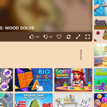
180
80