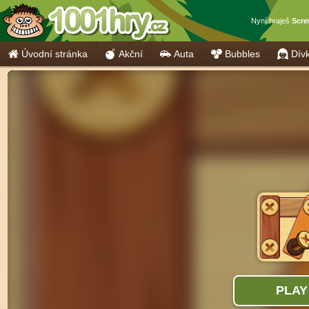
Nyní hraješ
Scre
Úvodní stránka
Akční
Auta
Bubbles
Dív