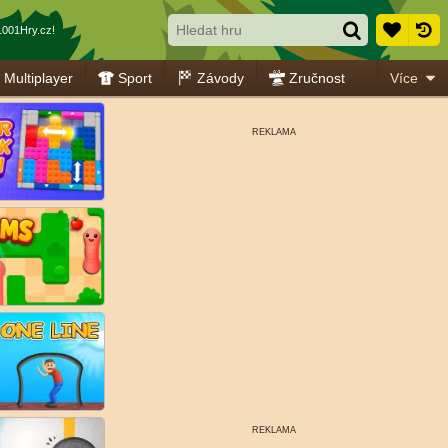
001Hry.cz!
Multiplayer
Sport
Závody
Zručnost
Více