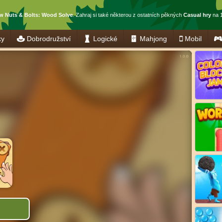
w Nuts & Bolts: Wood Solve
. Zahraj si také některou z ostatních pěkných
Casual hry
na 1
ky
Dobrodružství
Logické
Mahjong
Mobil