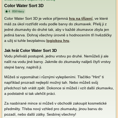
Color Water Sort 3D
4
858
hlasy
Color Water Sort 3D je velice příjemná
hra na třízení
, ve které
máš za úkol roztřídit vodu podle barvy do zkumavek. Přelij ji z
jedné zkumavky do druhé tak, aby v každé zkumavce zbyla jen
jediná barva. Dohraj všechny úrovně s hodnocením tři hvězdičky
a užij si tuhle bezplatnou
logickou hru
.
Jak hrát Color Water Sort 3D
Vodu přelíváš postupně, jednu vrstvu po druhé. Nemůžeš ji ale
nalít na vodu jiné barvy. Jakmile do zkumavky naliješ čtyři vrstvy
stejné barvy, naplníš ji.
Můžeš si vypomáhat i různými vylepšeními. Tlačítko "Hint" ti
například prozradí nejlepší možný tah. Nebo můžeš svůj
předchozí tah vrátit zpět. Dokonce si můžeš i vzít další zkumavku,
a podstatně si tak ulehčit práci.
Za nasbírané mince si můžeš v obchodě zakoupit kosmetické
předměty. Třeba nový vzhled pro zkumavky, jinou barvu do
pozadí, nebo další zátky. Sesbírej všechny!