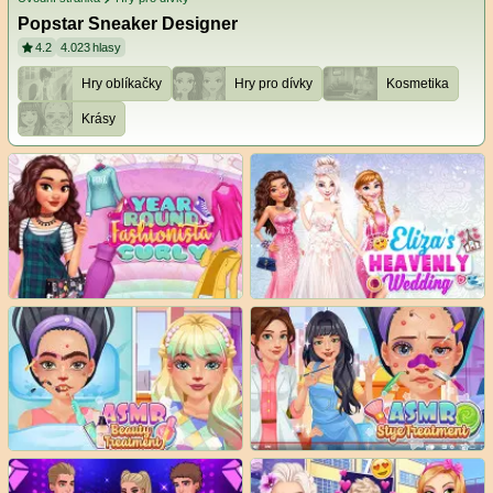
Popstar Sneaker Designer
4.2
4.023
hlasy
Hry oblíkačky
Hry pro dívky
Kosmetika
Krásy