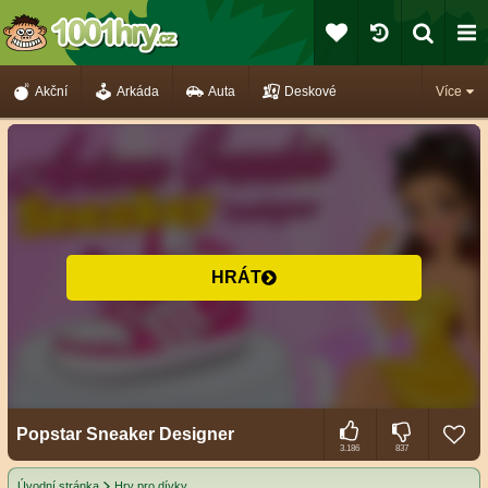
Akční
Arkáda
Auta
Deskové
Více
HRÁT
Popstar Sneaker Designer
3.186
837
Úvodní stránka
Hry pro dívky