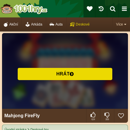
Akční
Arkáda
Auta
Deskové
Více
HRÁT
Mahjong FireFly
624
308
Úvodní stránka
Deskové hry