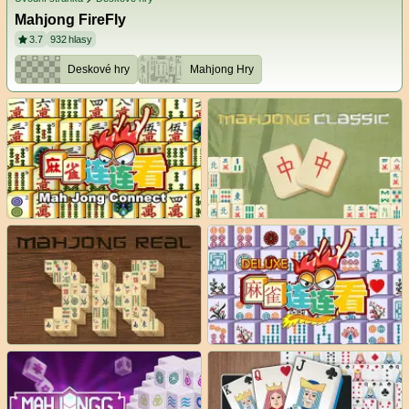
Mahjong FireFly
3.7
932
hlasy
Deskové hry
Mahjong Hry