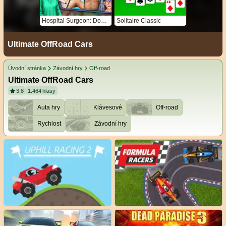
Hospital Surgeon: Doctor Game
Solitaire Classic
Ultimate OffRoad Cars
Úvodní stránka
Závodní hry
Off-road
Ultimate OffRoad Cars
3.8
1.464
hlasy
Auta hry
Klávesové
Off-road
Rychlost
Závodní hry