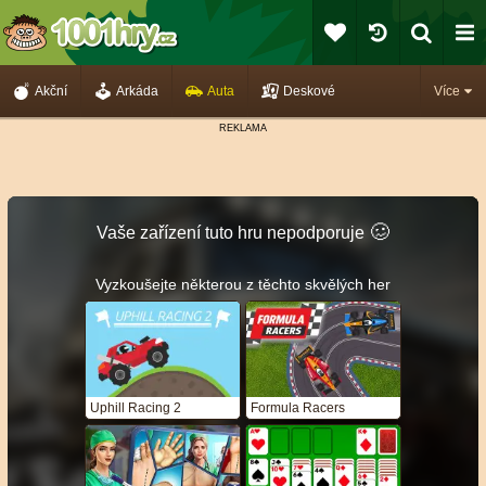
Akční
Arkáda
Auta
Deskové
Více
🥴️
Vaše zařízení tuto hru nepodporuje
Vyzkoušejte některou z těchto skvělých her
Uphill Racing 2
Formula Racers