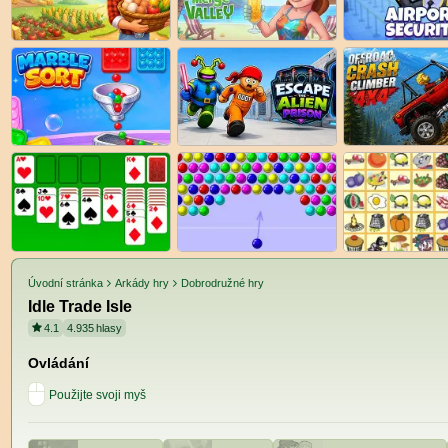
Úvodní stránka
Arkády hry
Dobrodružné hry
Idle Trade Isle
4.1
4.935
hlasy
Ovládání
Použijte svoji myš