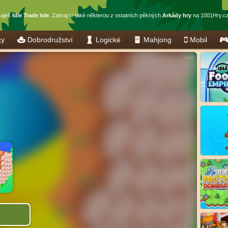
raješ
Idle Trade Isle
. Zahraj si také některou z ostatních pěkných
Arkády hry
na 1001Hry.cz
ky
Dobrodružství
Logické
Mahjong
Mobil