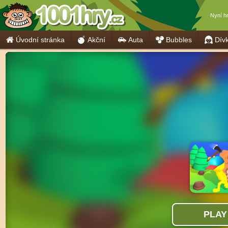
Nyní h
Úvodní stránka
Akční
Auta
Bubbles
Dív