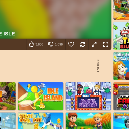
3.836
1.099