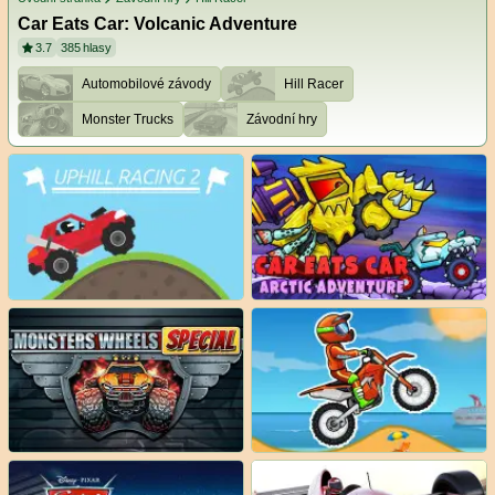
Car Eats Car: Volcanic Adventure
3.7
385
hlasy
Automobilové závody
Hill Racer
Monster Trucks
Závodní hry