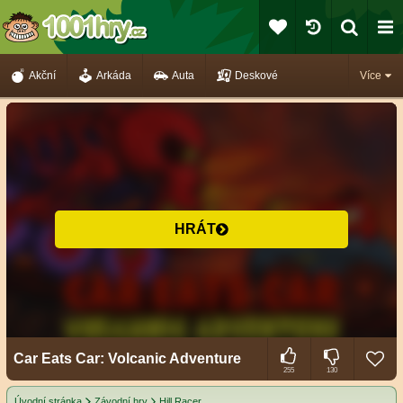
Akční
Arkáda
Auta
Deskové
Více
HRÁT
Car Eats Car: Volcanic Adventure
255
130
Úvodní stránka
Závodní hry
Hill Racer