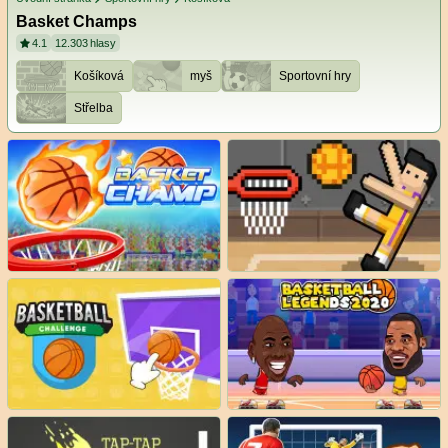
Basket Champs
4.1
12.303
hlasy
Košíková
myš
Sportovní hry
Střelba