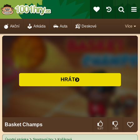
Akční
Arkáda
Auta
Deskové
Více
HRÁT
Basket Champs
9.377
2.926
Úvodní stránka
Sportovní hry
Košíková