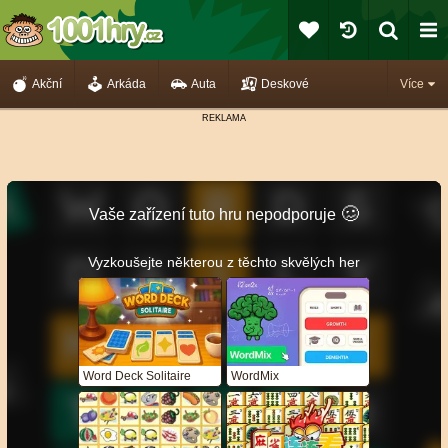
Akční
Arkáda
Auta
Deskové
Více
🥴️
Vaše zařízení tuto hru nepodporuje
Vyzkoušejte některou z těchto skvělých her
Word Deck Solitaire
WordMix