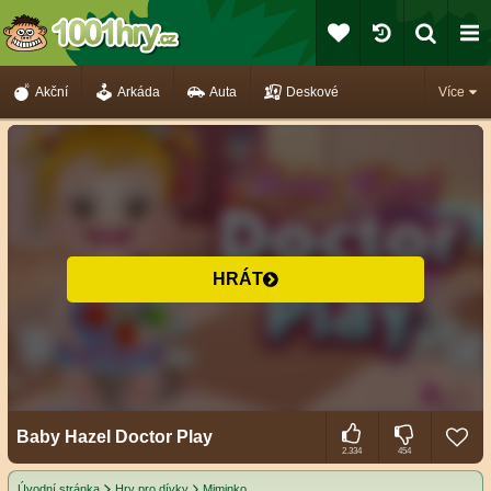
Akční
Arkáda
Auta
Deskové
Více
HRÁT
Baby Hazel Doctor Play
2.334
454
Úvodní stránka
Hry pro dívky
Miminko