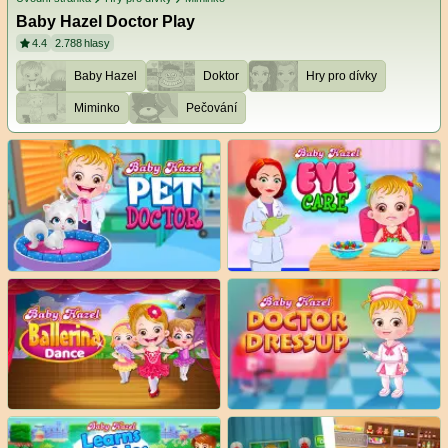
Baby Hazel Doctor Play
4.4
2.788
hlasy
Baby Hazel
Doktor
Hry pro dívky
Miminko
Pečování